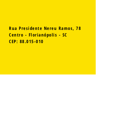
Rua Presidente Nereu Ramos, 78
Centro - Florianópolis - SC
CEP:
88.015-010
Rua Int. João Nunes Vieira, 1367
Ingleses - Florianópolis - SC